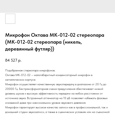
Микрофон Октава МК-012-02 стереопара
(МК-012-02 стереопара (никель,
деревянный футляр))
84 527
р.
Подобранная стереопара микрофонов.
Октава МК-012-02 – малогабаритный конденсаторный микрофон в
металлическом корпусе.
Микрофон осуществляет качественную звукопередачу в диапазоне от 20 Гц до
20000 Гц. Бестрансформаторная схема предусиления обеспечивает низкий
уровень шумов и высокую эффективность передачи на любом расстоянии от
источника звука. Встроенный аттенюатор на 10 дБ позволяет избежать фазовых
искажений даже при максимальном уровне звукового давления.
Микрофон гарантирует высокое качество записи как в профессиональной, так и
домашней студии звукозаписи, а также в сценических условиях или на съемочной