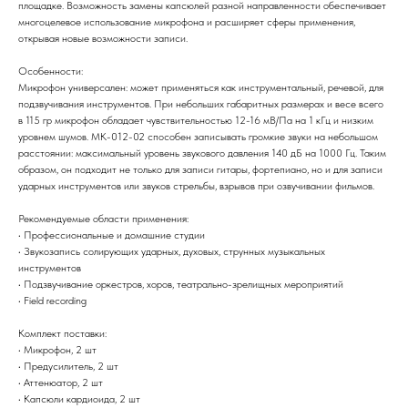
площадке. Возможность замены капсюлей разной направленности обеспечивает
многоцелевое использование микрофона и расширяет сферы применения,
открывая новые возможности записи.
Особенности:
Микрофон универсален: может применяться как инструментальный, речевой, для
подзвучивания инструментов. При небольших габаритных размерах и весе всего
в 115 гр микрофон обладает чувствительностью 12-16 мВ/Па на 1 кГц и низким
уровнем шумов. МК-012-02 способен записывать громкие звуки на небольшом
расстоянии: максимальный уровень звукового давления 140 дБ на 1000 Гц. Таким
образом, он подходит не только для записи гитары, фортепиано, но и для записи
ударных инструментов или звуков стрельбы, взрывов при озвучивании фильмов.
Рекомендуемые области применения:
• Профессиональные и домашние студии
• Звукозапись солирующих ударных, духовых, струнных музыкальных
инструментов
• Подзвучивание оркестров, хоров, театрально-зрелищных мероприятий
• Field recording
Комплект поставки:
• Микрофон, 2 шт
• Предусилитель, 2 шт
• Аттенюатор, 2 шт
• Капсюли кардиоида, 2 шт