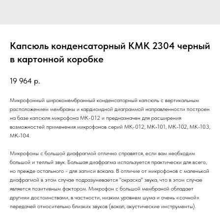
Капсюль конденсаторный КМК 2304 черный
в картонной коробке
19 964
р.
Микрофонный широкомембранный конденсаторный капсюль с вертикальным
расположением мембраны и кардиоидной диаграммой направленности построен
на базе капсюля микрофона МК-012 и предназначен для расширения
возможностей применения микрофонов серий МК-012, МК-101, МК-102, МК-103,
МК-104.
Микрофоны с большой диафрагмой отлично справятся, если вам необходим
большой и теплый звук. Большая диафрагма используется практически для всего,
но прежде остального - для записи вокала. В отличие от микрофонов с маленькой
диафрагмой в этом случае подразумевается "окраска" звука, что в этом случае
является позитивным фактором. Микрофон с большой мембраной обладает
другими достоинствами, в частности, низким уровнем шума и очень «сочной»
передачей относительно близких звуков (вокал, акустические инструменты).