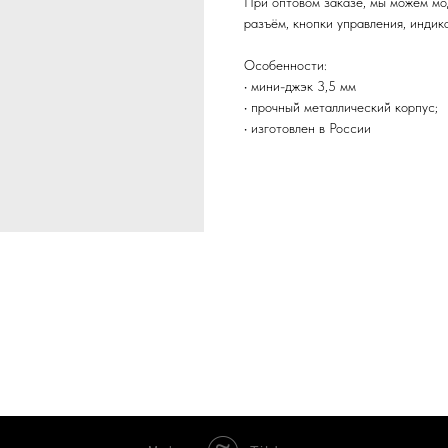
При оптовом заказе, мы можем мо
разъём, кнопки управления, индика
Особенности:
• мини-джэк 3,5 мм
• прочный̆ металлический̆ корпус;
• изготовлен в России