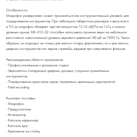
Особенности:
Микрофон универсален: может применяться как инструментальный, речевой, для
подзвучивания инструментов. При небольших габаритных размерах и весе всего
в 115 гр микрофон обладает чувствительностью 12-16 мВ/Па на 1 кГц и низким
уровнем шумов. МК-012-02 способен записывать громкие звуки на небольшом
расстоянии: максимальный уровень звукового давления 140 дБ на 1000 Гц. Таким
образом, он подходит не только для записи гитары, фортепиано, но и для записи
ударных инструментов или звуков стрельбы, взрывов при озвучивании фильмов.
Рекомендуемые области применения:
• Профессиональные и домашние студии
• Звукозапись солирующих ударных, духовых, струнных музыкальных
инструментов
• Подзвучивание оркестров, хоров, театрально-зрелищных мероприятий
• Field recording
Комплект поставки:
• Микрофон
• Предусилитель
• Аттенюатор
• Капсюль кардиоида
• Капсюль круг
• Крепление на стойку