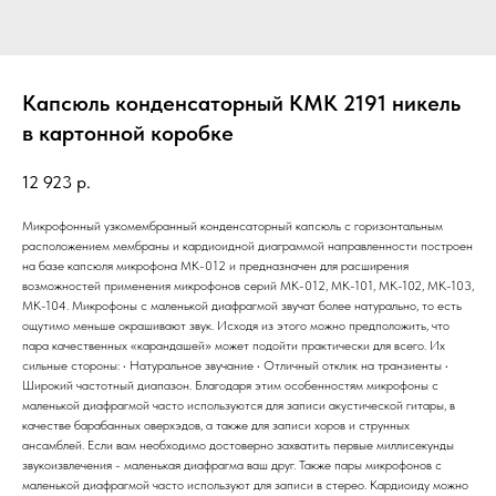
Капсюль конденсаторный КМК 2191 никель
в картонной коробке
12 923
р.
Микрофонный узкомембранный конденсаторный капсюль с горизонтальным
расположением мембраны и кардиоидной диаграммой направленности построен
на базе капсюля микрофона МК-012 и предназначен для расширения
возможностей применения микрофонов серий МК-012, МК-101, МК-102, МК-103,
МК-104. Микрофоны с маленькой диафрагмой звучат более натурально, то есть
ощутимо меньше окрашивают звук. Исходя из этого можно предположить, что
пара качественных «карандашей» может подойти практически для всего. Их
сильные стороны: • Натуральное звучание • Отличный отклик на транзиенты •
Широкий частотный диапазон. Благодаря этим особенностям микрофоны с
маленькой диафрагмой часто используются для записи акустической гитары, в
качестве барабанных оверхэдов, а также для записи хоров и струнных
ансамблей. Если вам необходимо достоверно захватить первые миллисекунды
звукоизвлечения - маленькая диафрагма ваш друг. Также пары микрофонов с
маленькой диафрагмой часто используют для записи в стерео. Кардиоиду можно