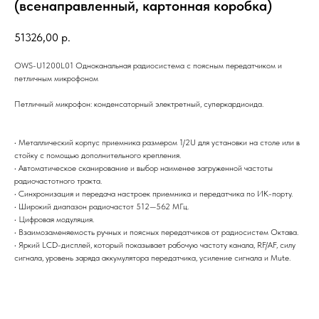
(всенаправленный, картонная коробка)
51326,00
р.
OWS-U1200L01 Одноканальная радиосистема с поясным передатчиком и
петличным микрофоном
Петличный микрофон: конденсаторный электретный, суперкардиоида.
• Металлический корпус приемника размером 1/2U для установки на столе или в
стойку с помощью дополнительного крепления.
• Автоматическое сканирование и выбор наименее загруженной частоты
радиочастотного тракта.
• Синхронизация и передача настроек приемника и передатчика по ИК-порту.
• Широкий диапазон радиочастот 512—562 МГц.
• Цифровая модуляция.
• Взаимозаменяемость ручных и поясных передатчиков от радиосистем Октава.
• Яркий LCD-дисплей, который показывает рабочую частоту канала, RF/AF, силу
сигнала, уровень заряда аккумулятора передатчика, усиление сигнала и Mute.