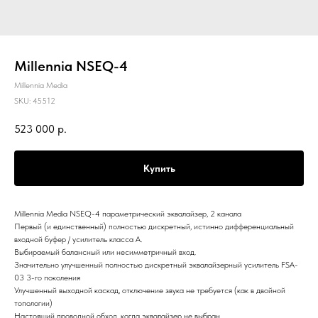
Millennia NSEQ-4
Millennia Media
SKU:
45512
523 000
р.
Купить
Millennia Media NSEQ-4 параметрический эквалайзер, 2 канала
Первый (и единственный) полностью дискретный, истинно дифференциальный
входной буфер / усилитель класса А.
Выбираемый балансный или несимметричный вход.
Значительно улучшенный полностью дискретный эквалайзерный усилитель FSA-
03 3-го поколения
Улучшенный выходной каскад, отключение звука не требуется (как в двойной
топологии)
Настоящий проводной обход, когда эквалайзер не выбран