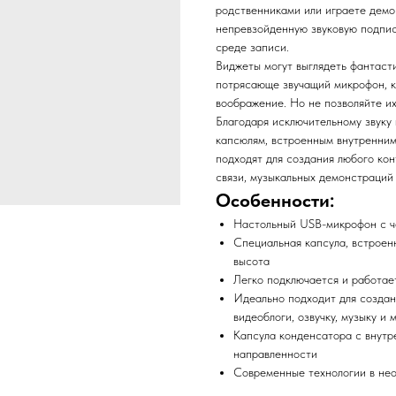
родственниками или играете демо
непревзойденную звуковую подпис
среде записи.
Виджеты могут выглядеть фантаст
потрясающе звучащий микрофон, ко
воображение. Но не позволяйте их
Благодаря исключительному звуку 
капсюлям, встроенным внутренним
подходят для создания любого кон
связи, музыкальных демонстраций и
Особенности:
Настольный USB-микрофон с че
Специальная капсула, встроен
высота
Легко подключается и работае
Идеально подходит для создан
видеоблоги, озвучку, музыку и 
Капсула конденсатора с внут
направленности
Современные технологии в не