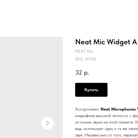
Neat Mic Widget A
NEAT Mic
SKU:
41756
32
р.
Купить
Ассортимент
Neat Microphones 
микрофона высокой четкости с фун
источник звука на этой планете.
вид, использует одну и ту же за
звук. Независимо от того, переза