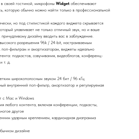
 в своей гостиной, микрофоны
Widget
обеспечивают
ь, которую обычно можно найти только в профессиональной
ически, но под стилистикой каждого виджета скрывается
торый улавливает не только отличный звук, но и ваше
 причудливому дизайну вводить вас в заблуждение.
высокого разрешения 96k / 24-bit, настраиваемым
 поп-фильтрам и амортизаторам, виджеты идеально
тента: подкастов, озвучивания, видеоблогов, конференц-
 т. д.
тким широкополосным звуком 24 бит / 96 кГц
ный внутренний поп-фильтр, амортизатор и регулируемая
т с Mac и Windows
ия любого контента, включая конференции, подкасты,
многое другое
ренним ударным креплением, кардиоидная диаграмма
обычном дизайне