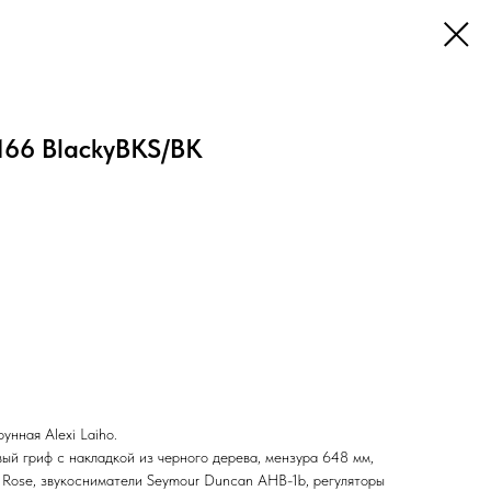
166 BlackyBKS/BK
унная Alexi Laiho.
вый гриф с накладкой из черного дерева, мензура 648 мм,
d Rose, звукосниматели Seymour Duncan AHB-1b, регуляторы