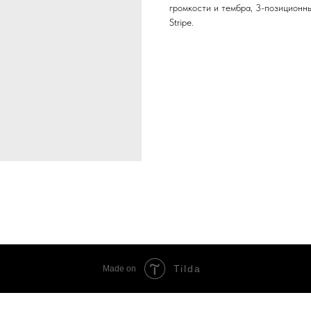
громкости и тембра, 3-позиционны
Stripe.
Tilda
Made on