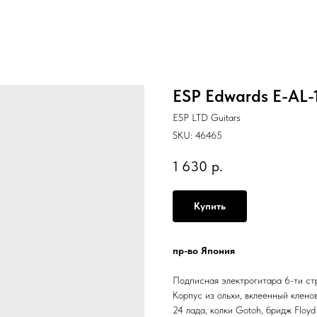
ESP Edwards E-AL-
ESP LTD Guitars
SKU:
46465
1 630
р.
Купить
пр-во Япония
Подписная электрогитара 6-ти стр
Корпус из ольхи, вклеенный клено
24 лада, колки Gotoh, бридж Floy