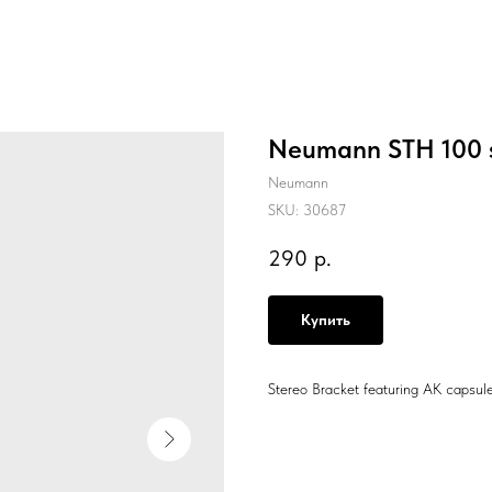
Neumann STH 100 
Neumann
SKU:
30687
290
р.
Купить
Stereo Bracket featuring AK capsu