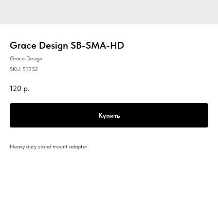
Grace Design SB-SMA-HD
Grace Design
SKU:
51352
120
р.
Купить
Heavy duty stand mount adapter