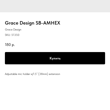
Grace Design SB-AMHEX
Grace Design
SKU:
51350
180
р.
Купить
Adjustable mic holder w/1.5” (38mm) extension