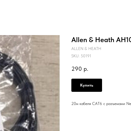
Allen & Heath AH1
ALLEN & HEATH
SKU:
50191
290
р.
Купить
20м кабеля CAT6 с разъемами Neu